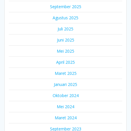
September 2025
Agustus 2025
Juli 2025
Juni 2025
Mei 2025
April 2025
Maret 2025
Januari 2025
Oktober 2024
Mei 2024
Maret 2024
September 2023