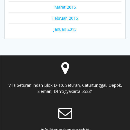
Maret 2015
Februari 2015
Januari 2015
Villa Seturan Indah Blok D-10, Seturan, Caturtunggal, Depok,
Sleman, DI Yogyakarta 55281
info@terunabangsa.sch.id