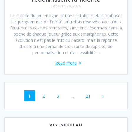
Februari 28, 2026
Le monde du jeu en ligne vit une véritable métamorphose :
les programmes de fidélité, autrefois réservés aux salons
feutrés des casinos terrestres, s’invitent désormais dans la
poche de chaque joueur grâce aux smartphones. Cette
évolution n’est pas le fruit du hasard, mais la réponse
directe à une demande croissante de rapidité, de
personnalisation et d’accessibilité.…
Read more
Posts
Page
Page
Page
Page
1
2
3
…
21
navigation
VISI SEKOLAH