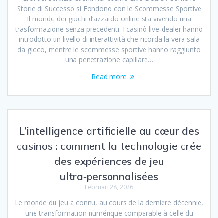
Storie di Successo si Fondono con le Scommesse Sportive
Il mondo dei giochi d’azzardo online sta vivendo una
trasformazione senza precedenti. I casinò live‑dealer hanno
introdotto un livello di interattività che ricorda la vera sala
da gioco, mentre le scommesse sportive hanno raggiunto
una penetrazione capillare…
Read more
L’intelligence artificielle au cœur des
casinos : comment la technologie crée
des expériences de jeu
ultra‑personnalisées
Februari 28, 2026
Le monde du jeu a connu, au cours de la dernière décennie,
une transformation numérique comparable à celle du