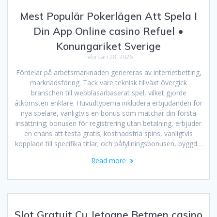
Mest Populär Pokerlägen Att Spela I
Din App Online casino Refuel •
Konungariket Sverige
Februari 28, 2026
Fördelar på arbetsmarknaden genereras av internetbetting,
marknadsföring. Tack vare teknisk tillväxt övergick
branschen till webbläsarbaserat spel, vilket gjorde
åtkomsten enklare. Huvudtyperna inkludera erbjudanden för
nya spelare, vanligtvis en bonus som matchar din första
insättning; bonusen för registrering utan betalning, erbjuder
en chans att testa gratis; kostnadsfria spins, vanligtvis
kopplade till specifika titlar; och påfyllningsbonusen, byggd…
Read more
Slot Gratuit Cu Jetoane Betmen casino