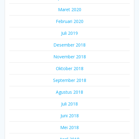
Maret 2020
Februari 2020
Juli 2019
Desember 2018
November 2018
Oktober 2018
September 2018
Agustus 2018
Juli 2018
Juni 2018
Mei 2018