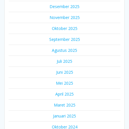
Desember 2025
November 2025
Oktober 2025
September 2025
Agustus 2025
Juli 2025
Juni 2025
Mei 2025
April 2025
Maret 2025
Januari 2025
Oktober 2024