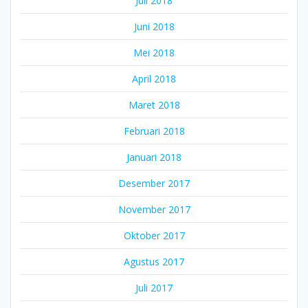
Juli 2018
Juni 2018
Mei 2018
April 2018
Maret 2018
Februari 2018
Januari 2018
Desember 2017
November 2017
Oktober 2017
Agustus 2017
Juli 2017