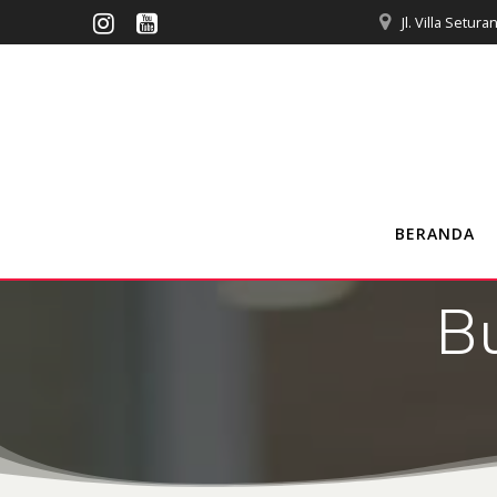
Skip
Jl. Villa Setu
to
content
BERANDA
B