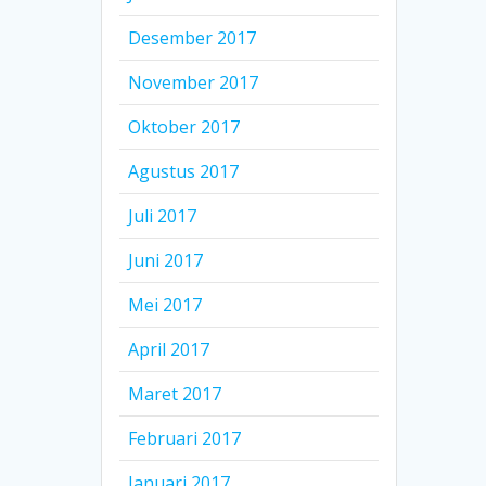
Desember 2017
November 2017
Oktober 2017
Agustus 2017
Juli 2017
Juni 2017
Mei 2017
April 2017
Maret 2017
Februari 2017
Januari 2017