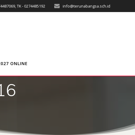
74487069, TK - 0274485192
info@terunabangsa.sch.id
2027 ONLINE
16