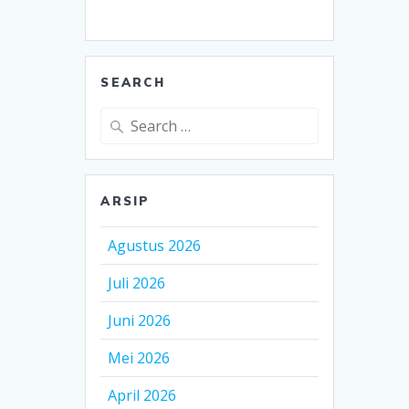
SEARCH
Search
for:
ARSIP
Agustus 2026
Juli 2026
Juni 2026
Mei 2026
April 2026