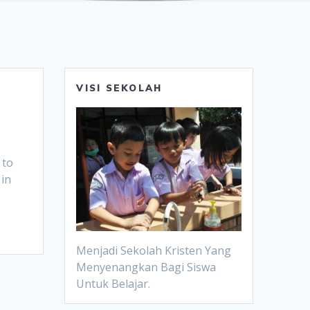
VISI SEKOLAH
 to
 in
Menjadi Sekolah Kristen Yang
Menyenangkan Bagi Siswa
Untuk Belajar.