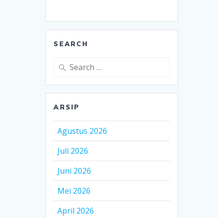
SEARCH
Search
for:
ARSIP
Agustus 2026
Juli 2026
Juni 2026
Mei 2026
April 2026