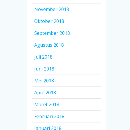
November 2018
Oktober 2018
September 2018
Agustus 2018
Juli 2018
Juni 2018
Mei 2018
April 2018
Maret 2018
Februari 2018
Januari 2018