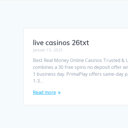
live casinos 26txt
Januari 15, 2025
Best Real Money Online Casinos Trusted & Leg
combines a 30 free spins no deposit offer w
1 business day. PrimaPlay offers same-day p
1-3…
Read more