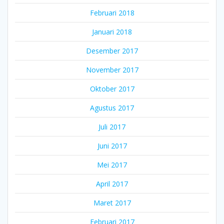
Februari 2018
Januari 2018
Desember 2017
November 2017
Oktober 2017
Agustus 2017
Juli 2017
Juni 2017
Mei 2017
April 2017
Maret 2017
Februari 2017