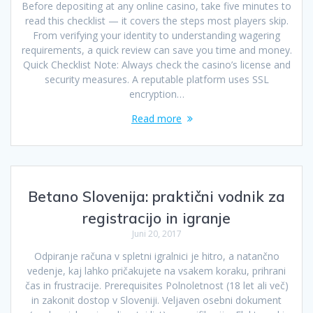
Before depositing at any online casino, take five minutes to
read this checklist — it covers the steps most players skip.
From verifying your identity to understanding wagering
requirements, a quick review can save you time and money.
Quick Checklist Note: Always check the casino’s license and
security measures. A reputable platform uses SSL
encryption…
Read more
Betano Slovenija: praktični vodnik za
registracijo in igranje
Juni 20, 2017
Odpiranje računa v spletni igralnici je hitro, a natančno
vedenje, kaj lahko pričakujete na vsakem koraku, prihrani
čas in frustracije. Prerequisites Polnoletnost (18 let ali več)
in zakonit dostop v Sloveniji. Veljaven osebni dokument