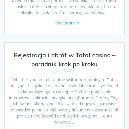
(osebna izkaznica ali potni list) za verifikacijo. Elektronski
naslov in mobilna številka za potrditev računa. Izbrana
plačilna metoda (kreditna kartica, e-denarnica…
Read more
Rejestracja i obrót w Total casino –
poradnik krok po kroku
Juni 14, 2017
Whether you are a first-time visitor or returning to Total
kasyno, this guide covers the essential features you need
to know. Wymagania wstępne Stabilne połączenie
internetowe i aktualna przeglądarka (Chrome, Firefox, Edge
lub Safari). Skończone 18 lat – przed rejestracją musisz
potwierdzić pełnoletność. Ważny dokument tożsamości do
procesu KYC (dowód osobisty lub paszport). Konto
bankowe,…