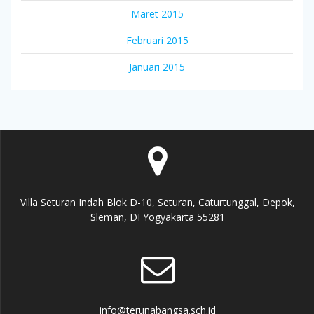
Maret 2015
Februari 2015
Januari 2015
Villa Seturan Indah Blok D-10, Seturan, Caturtunggal, Depok,
Sleman, DI Yogyakarta 55281
info@terunabangsa.sch.id