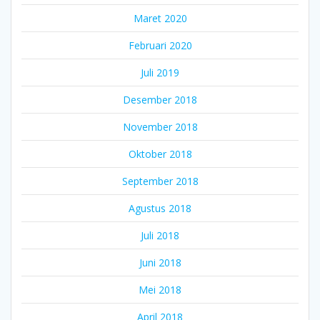
Maret 2020
Februari 2020
Juli 2019
Desember 2018
November 2018
Oktober 2018
September 2018
Agustus 2018
Juli 2018
Juni 2018
Mei 2018
April 2018