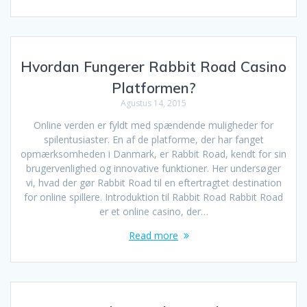
Hvordan Fungerer Rabbit Road Casino
Platformen?
Agustus 14, 2015
Online verden er fyldt med spændende muligheder for
spilentusiaster. En af de platforme, der har fanget
opmærksomheden i Danmark, er Rabbit Road, kendt for sin
brugervenlighed og innovative funktioner. Her undersøger
vi, hvad der gør Rabbit Road til en eftertragtet destination
for online spillere. Introduktion til Rabbit Road Rabbit Road
er et online casino, der…
Read more