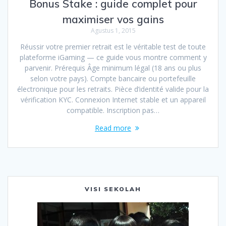
Bonus Stake : guide complet pour
maximiser vos gains
Agustus 1, 2015
Réussir votre premier retrait est le véritable test de toute
plateforme iGaming — ce guide vous montre comment y
parvenir. Prérequis Âge minimum légal (18 ans ou plus
selon votre pays). Compte bancaire ou portefeuille
électronique pour les retraits. Pièce d’identité valide pour la
vérification KYC. Connexion Internet stable et un appareil
compatible. Inscription pas…
Read more
VISI SEKOLAH