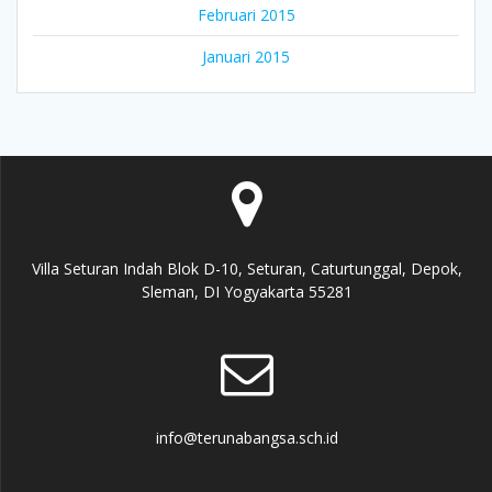
Februari 2015
Januari 2015
Villa Seturan Indah Blok D-10, Seturan, Caturtunggal, Depok,
Sleman, DI Yogyakarta 55281
info@terunabangsa.sch.id