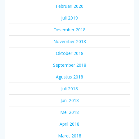
Februari 2020
Juli 2019
Desember 2018
November 2018
Oktober 2018
September 2018
Agustus 2018
Juli 2018
Juni 2018
Mei 2018
April 2018
Maret 2018