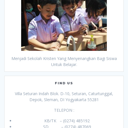
Menjadi Sekolah Kristen Yang Menyenangkan Bagi Siswa
Untuk Belajar.
FIND US
Villa Seturan Indah Blok. D-10, Seturan, Caturtunggal,
Depok, Sleman, DI Yogyakarta 55281
TELEPON :
KB/TK – (0274) 485192
SD – (0274) 487069