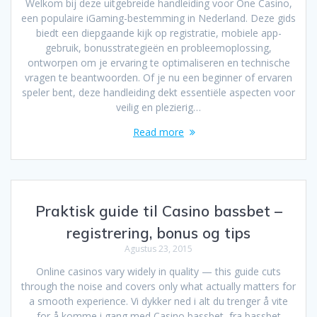
Welkom bij deze uitgebreide handleiding voor One Casino,
een populaire iGaming-bestemming in Nederland. Deze gids
biedt een diepgaande kijk op registratie, mobiele app-
gebruik, bonusstrategieën en probleemoplossing,
ontworpen om je ervaring te optimaliseren en technische
vragen te beantwoorden. Of je nu een beginner of ervaren
speler bent, deze handleiding dekt essentiële aspecten voor
veilig en plezierig…
Read more
Praktisk guide til Casino bassbet –
registrering, bonus og tips
Agustus 23, 2015
Online casinos vary widely in quality — this guide cuts
through the noise and covers only what actually matters for
a smooth experience. Vi dykker ned i alt du trenger å vite
for å komme i gang med Casino bassbet, fra bassbet