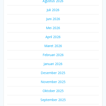
Agustus 2026
Juli 2026
Juni 2026
Mei 2026
April 2026
Maret 2026
Februari 2026
Januari 2026
Desember 2025
November 2025
Oktober 2025
September 2025