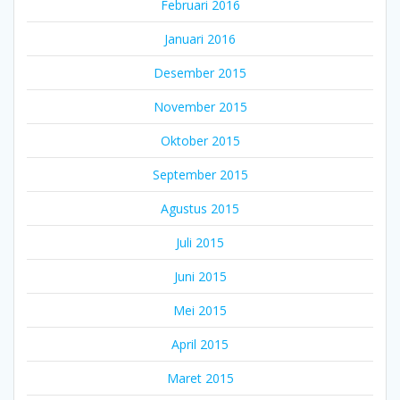
Februari 2016
Januari 2016
Desember 2015
November 2015
Oktober 2015
September 2015
Agustus 2015
Juli 2015
Juni 2015
Mei 2015
April 2015
Maret 2015