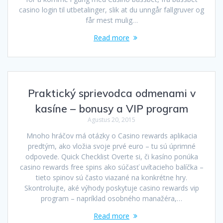
casino login til utbetalinger, slik at du unngår fallgruver og
får mest mulig…
Read more
Praktický sprievodca odmenami v
kasíne – bonusy a VIP program
Agustus 20, 2015
Mnoho hráčov má otázky o Casino rewards aplikacia
predtým, ako vložia svoje prvé euro – tu sú úprimné
odpovede. Quick Checklist Overte si, či kasíno ponúka
casino rewards free spins ako súčasť uvítacieho balíčka –
tieto spinov sú často viazané na konkrétne hry.
Skontrolujte, aké výhody poskytuje casino rewards vip
program – napríklad osobného manažéra,…
Read more