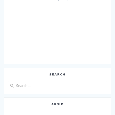
SEARCH
Search
for:
ARSIP