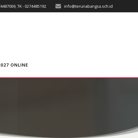
74487069, TK - 0274485192
info@terunabangsa.sch.id
2027 ONLINE