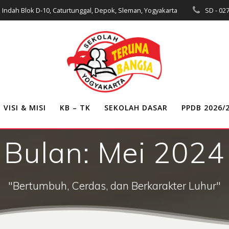
ran Indah Blok D-10, Caturtunggal, Depok, Sleman, Yogyakarta
SD - 02
VISI & MISI
KB – TK
SEKOLAH DASAR
PPDB 2026/
Bulan:
Mei 2024
"Bertumbuh, Cerdas, dan Berkarakter Luhur"