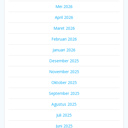
Mei 2026
April 2026
Maret 2026
Februari 2026
Januari 2026
Desember 2025
November 2025
Oktober 2025
September 2025
Agustus 2025
Juli 2025
Juni 2025