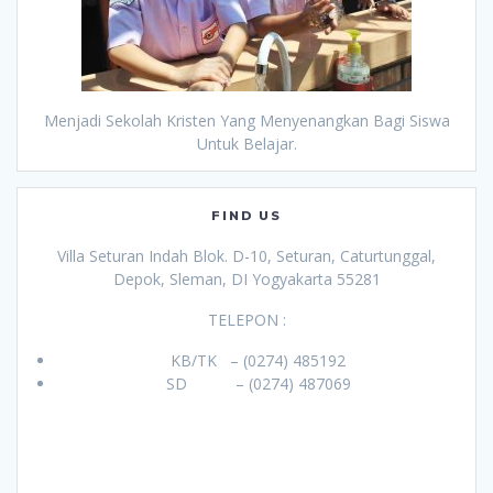
Menjadi Sekolah Kristen Yang Menyenangkan Bagi Siswa
Untuk Belajar.
FIND US
Villa Seturan Indah Blok. D-10, Seturan, Caturtunggal,
Depok, Sleman, DI Yogyakarta 55281
TELEPON :
KB/TK – (0274) 485192
SD – (0274) 487069