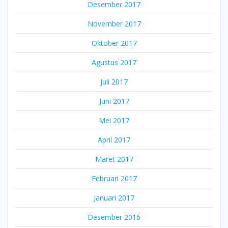
Desember 2017
November 2017
Oktober 2017
Agustus 2017
Juli 2017
Juni 2017
Mei 2017
April 2017
Maret 2017
Februari 2017
Januari 2017
Desember 2016