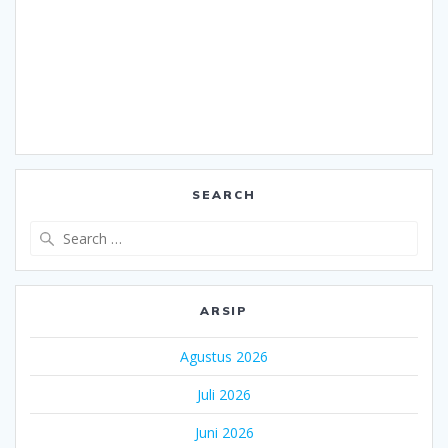
SEARCH
Search
for:
ARSIP
Agustus 2026
Juli 2026
Juni 2026