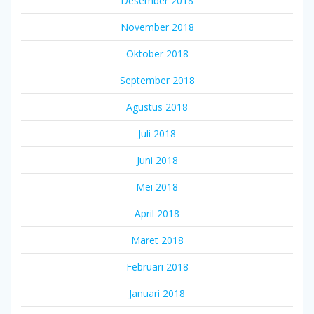
Desember 2018
November 2018
Oktober 2018
September 2018
Agustus 2018
Juli 2018
Juni 2018
Mei 2018
April 2018
Maret 2018
Februari 2018
Januari 2018